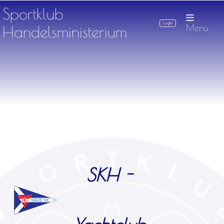
Sportklub
Login
Handelsministerium
Menü
SKH -